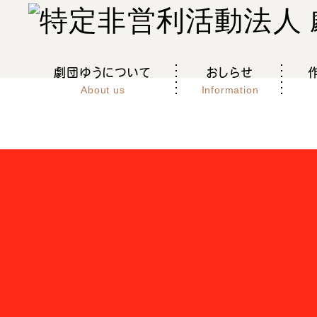
劇団ゆうについて
おしらせ
About us
Information
HOME
作品紹介
森と風の未来都市（まち）で・