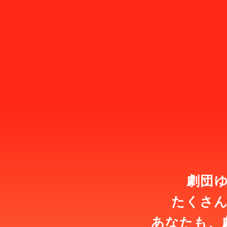
劇団
たくさ
あなたも、