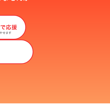
数で応援
やせます