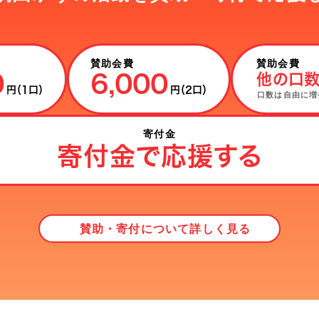
賛助会費
賛助会費
0
6,000
他の口
円
（1口）
円
（2口）
口数は自由に
増
寄付金
寄付金で応援する
賛助・寄付について詳しく見る