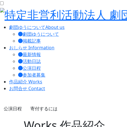
劇団ゆうについて
About us
劇団ゆうについて
掲載記事
おしらせ
Information
最新情報
活動日誌
公演日程
参加者募集
作品紹介
Works
お問合せ
Contact
公演日程
寄付するには
Works
作品紹介