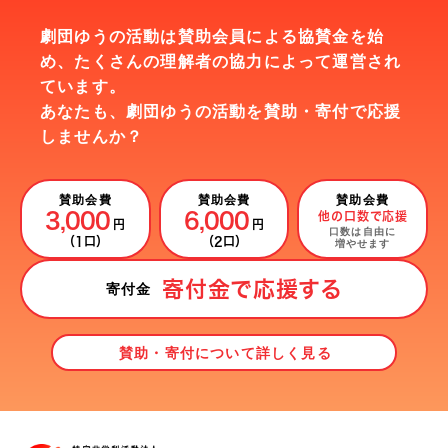
劇団ゆうの活動は賛助会員による協賛金を始
め、
たくさんの理解者の協力によって運営され
ています。
あなたも、劇団ゆうの活動を賛助・寄付で応援
しませんか？
賛助会費
賛助会費
賛助会費
3,000
6,000
他の口数で応援
円
円
口数は自由に
（1口）
（2口）
増やせます
寄付金で応援する
寄付金
賛助・寄付について詳しく見る