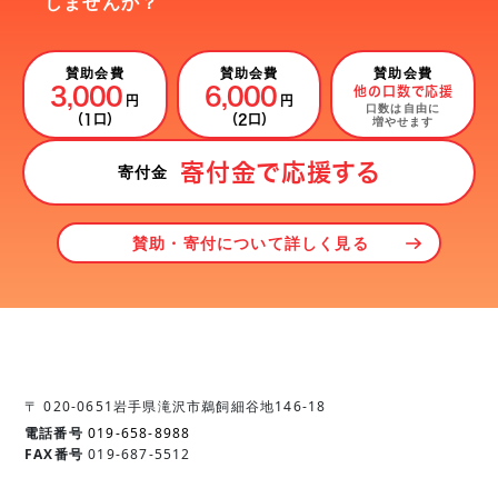
しませんか？
賛助会費
賛助会費
賛助会費
3,000
6,000
他の口数で応援
円
円
口数は自由に
（1口）
（2口）
増やせます
寄付金で応援する
寄付金
賛助・寄付について詳しく見る
〒 020-0651
岩手県滝沢市鵜飼細谷地146-18
電話番号
019-658-8988
FAX番号
019-687-5512