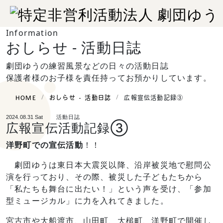
Information
おしらせ -
活動日誌
劇団ゆうの練習風景などの日々の活動日誌
保護者様のお子様を責任持ってお預かりしています。
HOME
おしらせ - 活動日誌
広報宣伝活動記録③
活動日誌
2024.08.31 Sat
広報宣伝活動記録③
洋野町での宣伝活動
！！
劇団ゆうは東日本大震災以降、沿岸被災地で慰問公
演を行っており、その際、被災した子どもたちから
「私たちも舞台に出たい！」という声を受け、「参加
型ミュージカル」に力を入れてきました。
宮古市や大船渡市、山田町、大槌町、洋野町で開催し