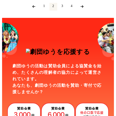
1
2
3
4
劇団ゆうの活動は賛助会員による協賛金を始
め、
たくさんの理解者の協力によって運営さ
れています。
あなたも、劇団ゆうの活動を賛助・寄付で応
援しませんか？
賛助会費
賛助会費
賛助会費
他の口数で応援
3,000
6,000
円
円